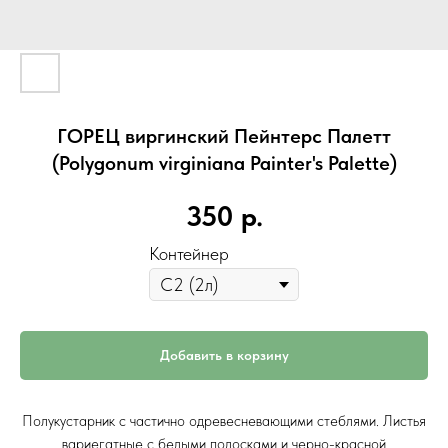
ГОРЕЦ виргинский Пейнтерс Палетт
(Polygonum virginiana Painter's Palette)
350
р.
Контейнер
Добавить в корзину
Полукустарник с частично одревесневающими стеблями. Листья
вариегатные с белыми полосками и черно-красной