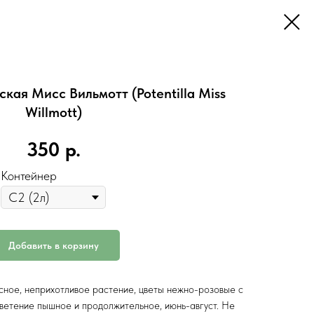
ая Мисс Вильмотт (Potentilla Miss
Willmott)
350
р.
Контейнер
Добавить в корзину
сное, неприхотливое растение, цветы нежно-розовые с
етение пышное и продолжительное, июнь-август. Не