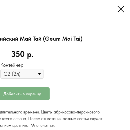
йский Май Тай (Geum Mai Tai)
350
р.
Контейнер
Добавить в корзину
е длительного времени. Цветы абрикосово-персикового
е всего сезона. После отцветания резные листья служат
ением цветника. Многолетник.